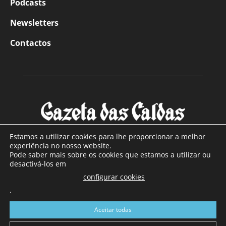
Podcasts
Newsletters
Contactos
Estamos a utilizar cookies para lhe proporcionar a melhor
experiência no nosso website.
Pode saber mais sobre os cookies que estamos a utilizar ou
SOBRE NÓS
desactivá-los em
configurar cookies
Com sede nas Caldas da Rainha e mais de 90 anos de
.
existência, é o jornal regional com maior número de leitores
a sul de distrito de Leiria, com mais de 40.000 leitores por
Aceitar todas
toda a região Oeste. Jornal com distribuição em Portugal
Continental e assinatura online.