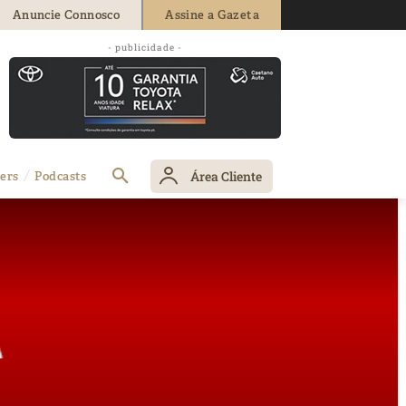
Anuncie Connosco
Assine a Gazeta
- publicidade -
Área Cliente
ers
Podcasts