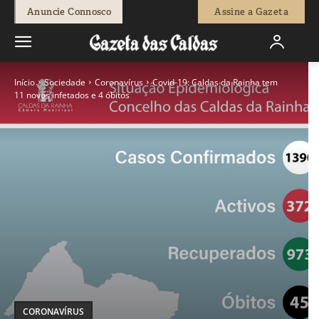
Anuncie Connosco
Assine a Gazeta
Início
Sociedade
Coronavírus
Covid-19: Caldas da Rainha tem
11 novos infetados e 4 óbitos
CORONAVÍRUS