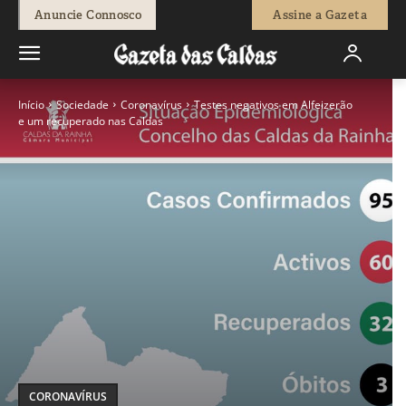
Anuncie Connosco
Assine a Gazeta
Início
Sociedade
Coronavírus
Testes negativos em Alfeizerão
e um recuperado nas Caldas
CORONAVÍRUS