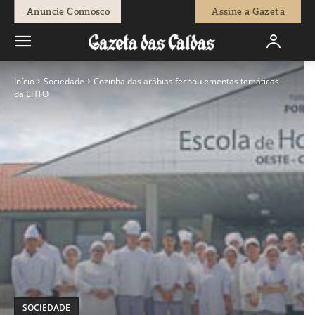
Anuncie Connosco
Assine a Gazeta
Início
Sociedade
Cozinha das arábias fechou ementas temáticas
da EHTO
SOCIEDADE