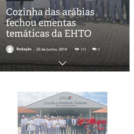
Cozinha das arábias
fechou ementas
temáticas da EHTO
-
Redação
20 de Junho, 2014
714
0