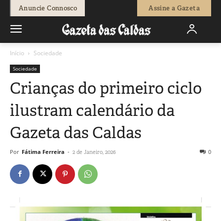
Anuncie Connosco
Assine a Gazeta
Início
Sociedade
Sociedade
Crianças do primeiro ciclo
ilustram calendário da
Gazeta das Caldas
Por
Fátima Ferreira
-
0
2 de Janeiro, 2026