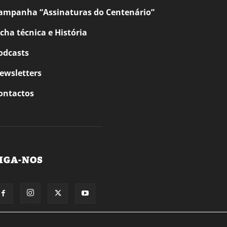
ampanha “Assinaturas do Centenário”
icha técnica e História
odcasts
ewsletters
ontactos
IGA-NOS