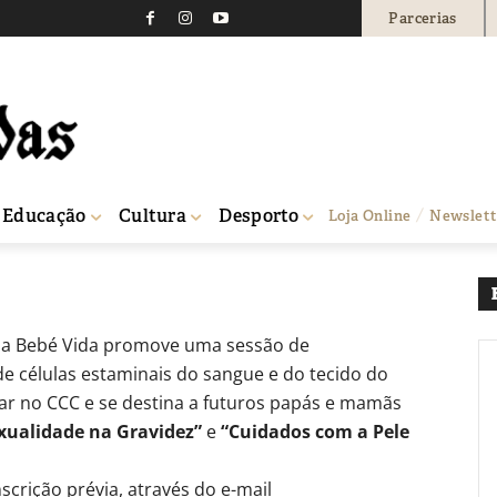
Parcerias
o de células estaminais
0
Educação
Cultura
Desporto
Loja Online
Newslett
CCC
esa Bebé Vida promove uma sessão de
e células estaminais do sangue e do tecido do
gar no CCC e se destina a futuros papás e mamãs
xualidade na Gravidez”
e
“Cuidados com a Pele
scrição prévia, através do e-mail