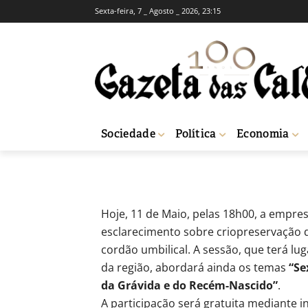
Sexta-feira, 7 _ Agosto _ 2026, 23:15
Criopreservaçã
CCC
-
Redação
11 de Maio, 2012
606
Sociedade
Política
Economia
Início
Actuais
Criopreservação de células estaminais em debate no 
Hoje, 11 de Maio, pelas 18h00, a empr
esclarecimento sobre criopreservação d
cordão umbilical. A sessão, que terá lu
da região, abordará ainda os temas
“Se
da Grávida e do Recém-Nascido”
.
A participação será gratuita mediante in