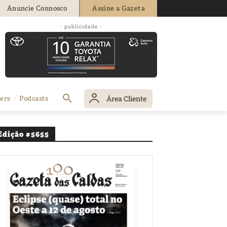
Anuncie Connosco
Assine a Gazeta
 em debate no
- publicidade -
Área Cliente
ers
Podcasts
Edição #5655