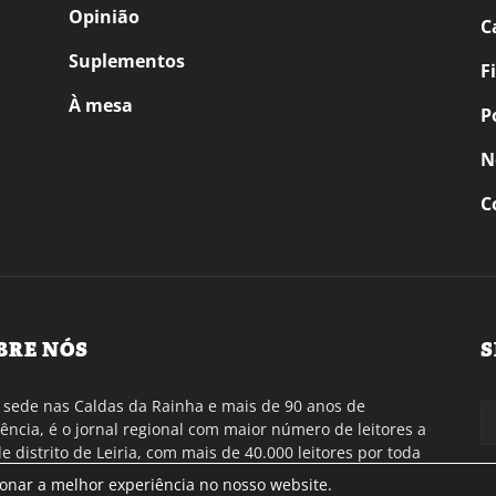
Opinião
C
Suplementos
F
À mesa
P
N
C
BRE NÓS
S
sede nas Caldas da Rainha e mais de 90 anos de
tência, é o jornal regional com maior número de leitores a
de distrito de Leiria, com mais de 40.000 leitores por toda
gião Oeste. Jornal com distribuição em Portugal
ionar a melhor experiência no nosso website.