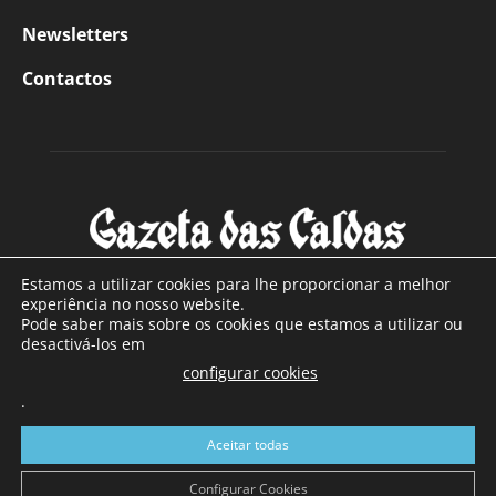
Newsletters
Contactos
Estamos a utilizar cookies para lhe proporcionar a melhor
experiência no nosso website.
Pode saber mais sobre os cookies que estamos a utilizar ou
SOBRE NÓS
desactivá-los em
configurar cookies
Com sede nas Caldas da Rainha e mais de 90 anos de
.
existência, é o jornal regional com maior número de leitores
a sul de distrito de Leiria, com mais de 40.000 leitores por
Aceitar todas
toda a região Oeste. Jornal com distribuição em Portugal
Continental e assinatura online.
Configurar Cookies