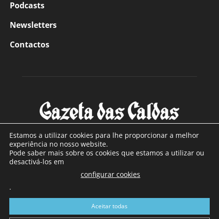
Podcasts
Newsletters
Contactos
Estamos a utilizar cookies para lhe proporcionar a melhor
experiência no nosso website.
Pode saber mais sobre os cookies que estamos a utilizar ou
SOBRE NÓS
desactivá-los em
configurar cookies
Com sede nas Caldas da Rainha e mais de 90 anos de
.
existência, é o jornal regional com maior número de leitores
a sul de distrito de Leiria, com mais de 40.000 leitores por
Aceitar todas
toda a região Oeste. Jornal com distribuição em Portugal
Continental e assinatura online.