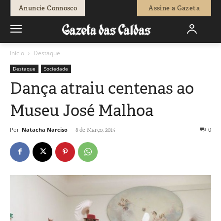
Anuncie Connosco
Assine a Gazeta
Início
Destaque
Destaque
Sociedade
Dança atraiu centenas ao
Museu José Malhoa
Por
Natacha Narciso
-
0
8 de Março, 2015