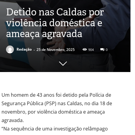
Detido nas Caldas por
violência doméstica e
ameaça agravada
-
Redação
25 de Novembro, 2025
904
0
Um homem de 43 anos foi detido pela Polícia de
Segurança Pública (PSP) nas Caldas, no dia 18 de
novembro, por violência doméstica e ameaça
agravada.
“Na sequência de uma investigação relâmpago