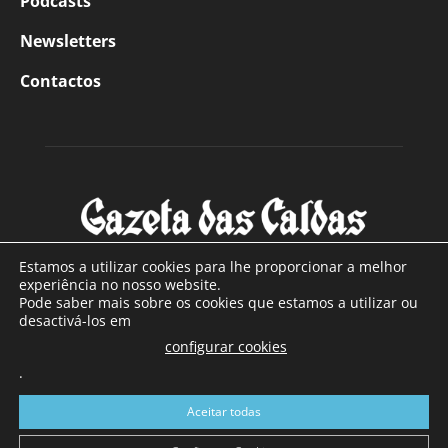
Podcasts
Newsletters
Contactos
Estamos a utilizar cookies para lhe proporcionar a melhor
experiência no nosso website.
Pode saber mais sobre os cookies que estamos a utilizar ou
SOBRE NÓS
desactivá-los em
configurar cookies
Com sede nas Caldas da Rainha e mais de 90 anos de
.
existência, é o jornal regional com maior número de leitores
a sul de distrito de Leiria, com mais de 40.000 leitores por
Aceitar todas
toda a região Oeste. Jornal com distribuição em Portugal
Continental e assinatura online.