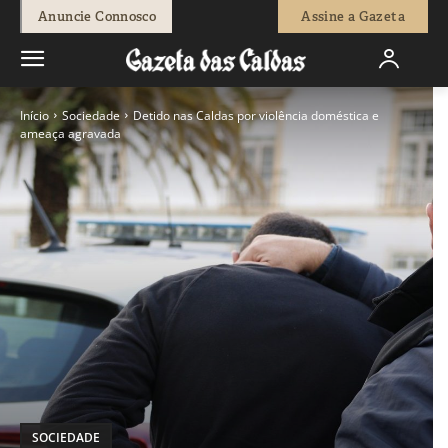
Anuncie Connosco
Assine a Gazeta
Início
Sociedade
Detido nas Caldas por violência doméstica e
ameaça agravada
SOCIEDADE