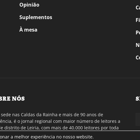
Opinião
C
Suplementos
F
À mesa
P
N
C
BRE NÓS
S
sede nas Caldas da Rainha e mais de 90 anos de
tência, é o jornal regional com maior número de leitores a
de distrito de Leiria, com mais de 40.000 leitores por toda
gião Oeste. Jornal com distribuição em Portugal
ionar a melhor experiência no nosso website.