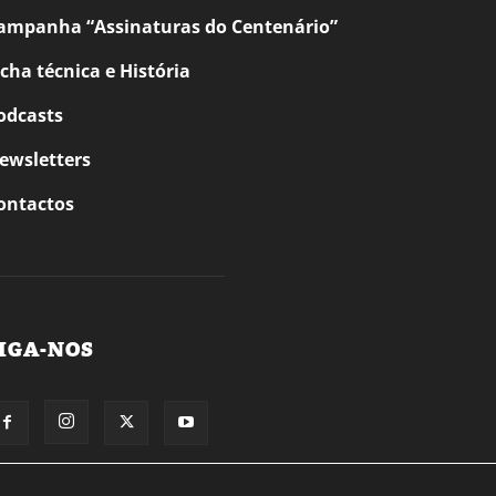
ampanha “Assinaturas do Centenário”
icha técnica e História
odcasts
ewsletters
ontactos
IGA-NOS