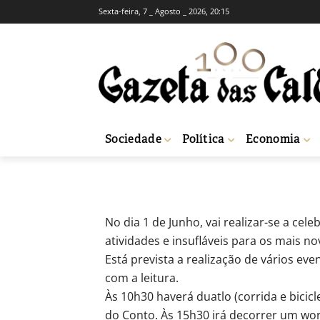
Sexta-feira, 7 _ Agosto _ 2026, 20:15
SOCIEDADE
Dia da Criança
-
Natacha Narciso
31 de Maio, 2019
Sociedade
Política
Economia
Início
Sociedade
Dia da Criança assinalado com actividades na Mata
No dia 1 de Junho, vai realizar-se a ce
atividades e insufláveis para os mais n
Está prevista a realização de vários e
com a leitura.
Às 10h30 haverá duatlo (corrida e bicicl
do Conto. Às 15h30 irá decorrer um wo