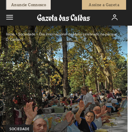
Anuncie Connosco
Assine a Gazeta
Início
Sociedade
Dia Internacional do Idoso celebrado no parque
D. Carlos I
SOCIEDADE