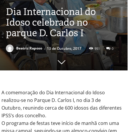
Dia Internacional do
Idoso celebrado no
parque D. Carlos I
-
Beatriz Raposo
13 de Outubro, 2017
951
0
A comemoração do Dia Internacional do Idoso
realizou-se no Parque D. Carlos I, no dia 3 de
Outubro, reunindo cerca de 600 idosos das diferentes
IPSS’s dos concelho.
O programa de festas teve início de manhã com uma
missa campal, seguindo-se um almoço-convívio (em