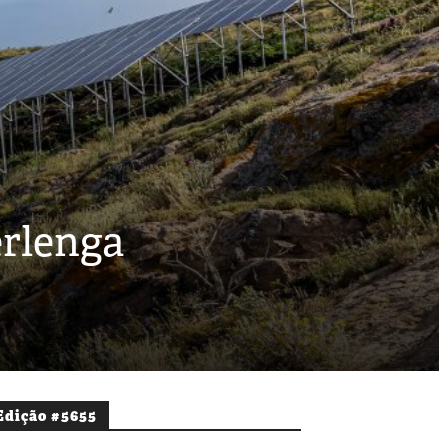
erlenga
Edição #5655