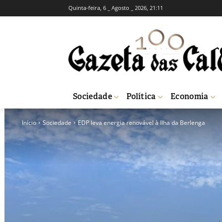
Quinta-feira, 6 _ Agosto _ 2026, 21:11
Sociedade
Política
Economia
Início
Sociedade
EDP leva energia renovável à Ilha da Berlenga