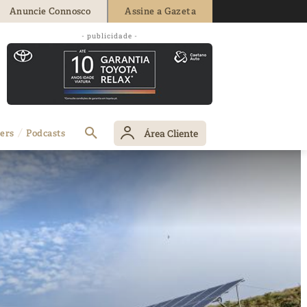
Anuncie Connosco
Assine a Gazeta
- publicidade -
Área Cliente
ers
Podcasts