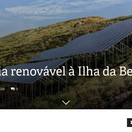
a renovável à Ilha da B
654
0