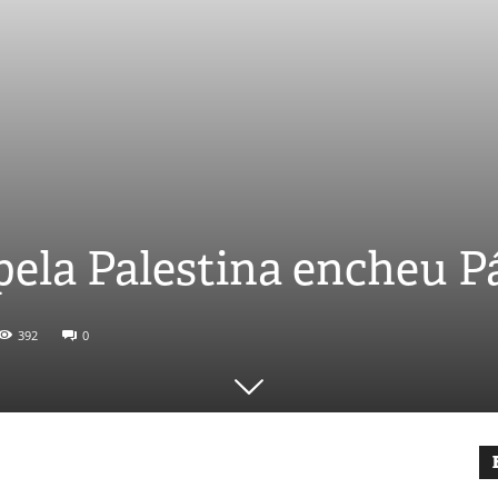
ela Palestina encheu P
392
0