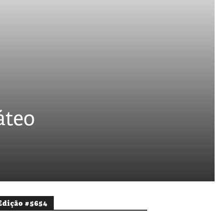
áteo
Edição #5654