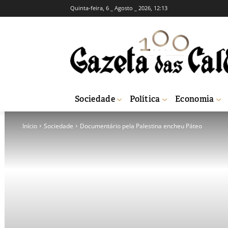
Quinta-feira, 6 _ Agosto _ 2026, 12:13
Sociedade
Política
Economia
Início
Sociedade
Documentário pela Palestina encheu Páteo