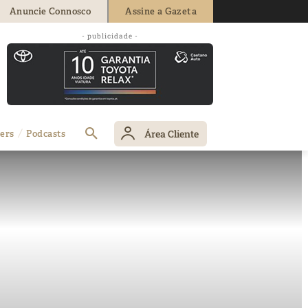
Anuncie Connosco
Assine a Gazeta
- publicidade -
Área Cliente
ers
Podcasts