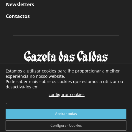
Newsletters
Contactos
Estamos a utilizar cookies para lhe proporcionar a melhor
experiência no nosso website.
Pode saber mais sobre os cookies que estamos a utilizar ou
SOBRE NÓS
desactivá-los em
configurar cookies
Com sede nas Caldas da Rainha e mais de 90 anos de
.
existência, é o jornal regional com maior número de leitores
a sul de distrito de Leiria, com mais de 40.000 leitores por
Aceitar todas
toda a região Oeste. Jornal com distribuição em Portugal
Continental e assinatura online.
Configurar Cookies