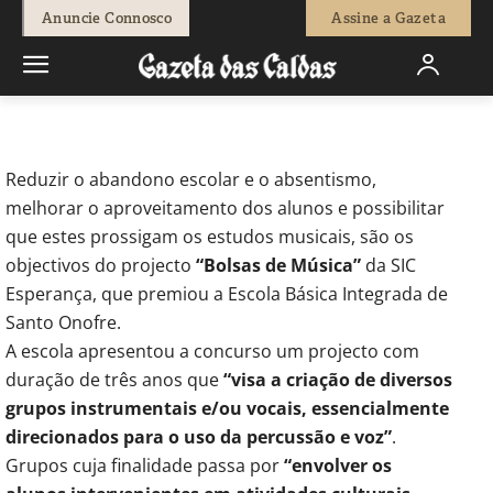
-
Redação
1 de Junho, 2012
533
0
Anuncie Connosco
Assine a Gazeta
Início
Breves
EBI de Santo Onofre recebe bolsas para ensino de
música
Reduzir o abandono escolar e o absentismo,
melhorar o aproveitamento dos alunos e possibilitar
que estes prossigam os estudos musicais, são os
objectivos do projecto
“Bolsas de Música”
da SIC
Esperança, que premiou a Escola Básica Integrada de
Santo Onofre.
A escola apresentou a concurso um projecto com
duração de três anos que
“visa a criação de diversos
grupos instrumentais e/ou vocais, essencialmente
direcionados para o uso da percussão e voz”
.
Grupos cuja finalidade passa por
“envolver os