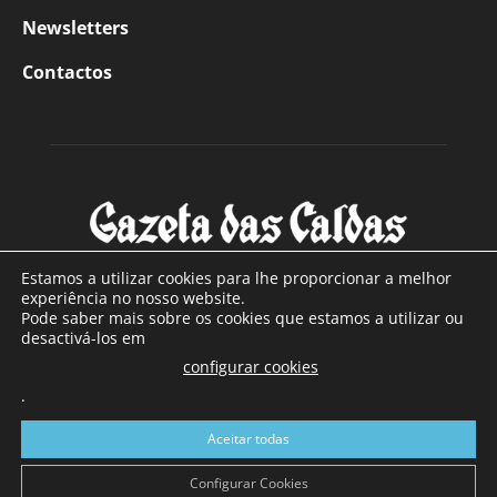
Newsletters
Contactos
Estamos a utilizar cookies para lhe proporcionar a melhor
experiência no nosso website.
Pode saber mais sobre os cookies que estamos a utilizar ou
SOBRE NÓS
desactivá-los em
configurar cookies
Com sede nas Caldas da Rainha e mais de 90 anos de
.
existência, é o jornal regional com maior número de leitores
a sul de distrito de Leiria, com mais de 40.000 leitores por
Aceitar todas
toda a região Oeste. Jornal com distribuição em Portugal
Continental e assinatura online.
Configurar Cookies