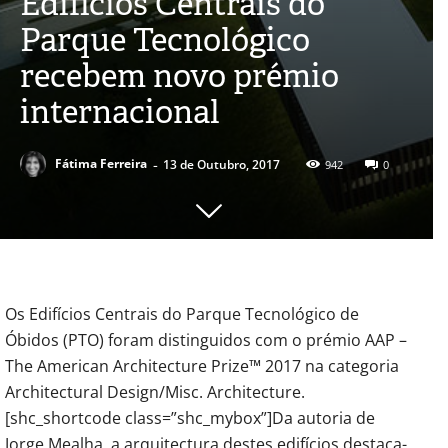
Edifícios Centrais do
Parque Tecnológico
recebem novo prémio
internacional
-
Fátima Ferreira
13 de Outubro, 2017
942
0
Os Edifícios Centrais do Parque Tecnológico de
Óbidos (PTO) foram distinguidos com o prémio AAP –
The American Architecture Prize™ 2017 na categoria
Architectural Design/Misc. Architecture.
[shc_shortcode class=”shc_mybox”]Da autoria de
Jorge Mealha, a arquitectura destes edifícios destaca-