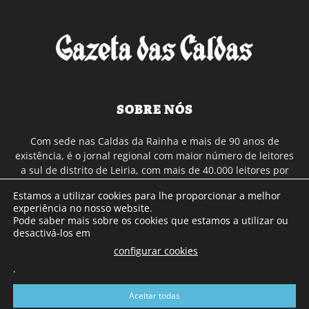
SOBRE NÓS
Com sede nas Caldas da Rainha e mais de 90 anos de
existência, é o jornal regional com maior número de leitores
a sul de distrito de Leiria, com mais de 40.000 leitores por
toda a região Oeste. Jornal com distribuição em Portugal
Estamos a utilizar cookies para lhe proporcionar a melhor
Continental e assinatura online.
experiência no nosso website.
Pode saber mais sobre os cookies que estamos a utilizar ou
desactivá-los em
SIGA-NOS
configurar cookies
.
Aceitar todas