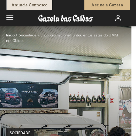
Anuncie Connosco
Assine a Gazeta
Início
Sociedade
Encontro nacional juntou entusiastas do UMM
em Óbidos
SOCIEDADE