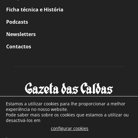
Ficha técnica e História
Podcasts
Newsletters
Contactos
Estamos a utilizar cookies para lhe proporcionar a melhor
experiência no nosso website.
Pode saber mais sobre os cookies que estamos a utilizar ou
SOBRE NÓS
desactivá-los em
configurar cookies
Com sede nas Caldas da Rainha e mais de 90 anos de
.
existência, é o jornal regional com maior número de leitores