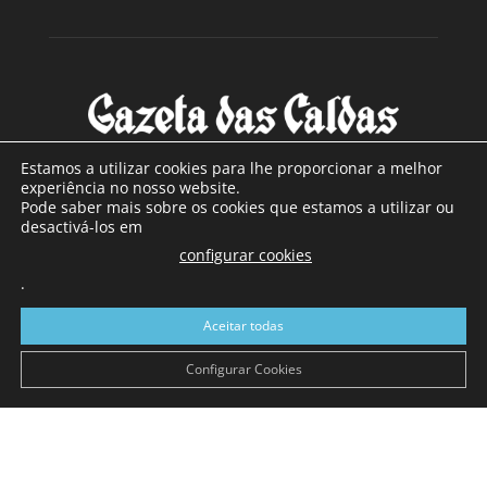
Estamos a utilizar cookies para lhe proporcionar a melhor
experiência no nosso website.
Pode saber mais sobre os cookies que estamos a utilizar ou
SOBRE NÓS
desactivá-los em
configurar cookies
Com sede nas Caldas da Rainha e mais de 90 anos de
.
existência, é o jornal regional com maior número de leitores
a sul de distrito de Leiria, com mais de 40.000 leitores por
Aceitar todas
toda a região Oeste. Jornal com distribuição em Portugal
Continental e assinatura online.
Configurar Cookies
SIGA-NOS