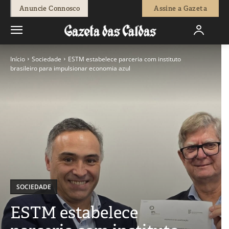
Anuncie Connosco
Assine a Gazeta
Início
Sociedade
ESTM estabelece parceria com instituto
brasileiro para impulsionar economia azul
SOCIEDADE
ESTM estabelece