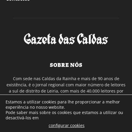
SOBRE NÓS
Com sede nas Caldas da Rainha e mais de 90 anos de
existência, é o jornal regional com maior número de leitores
a sul de distrito de Leiria, com mais de 40.000 leitores por
toda a região Oeste. Jornal com distribuição em Portugal
Estamos a utilizar cookies para lhe proporcionar a melhor
Continental e assinatura online.
experiência no nosso website.
Pode saber mais sobre os cookies que estamos a utilizar ou
desactivá-los em
SIGA-NOS
configurar cookies