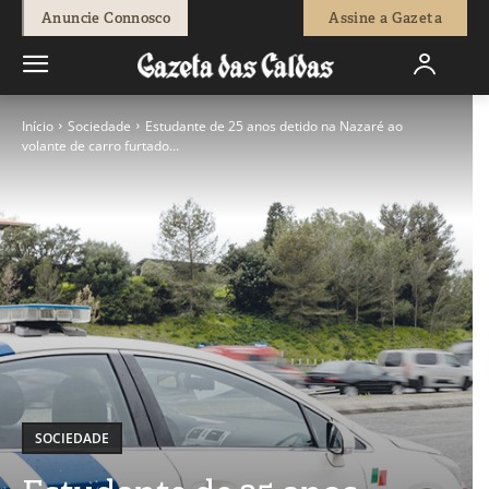
Anuncie Connosco
Assine a Gazeta
Início
Sociedade
Estudante de 25 anos detido na Nazaré ao
volante de carro furtado...
SOCIEDADE