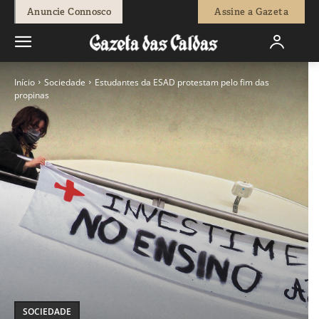
Anuncie Connosco
Assine a Gazeta
Início
Sociedade
Estudantes da ESAD protestam pelo fim das
propinas
SOCIEDADE