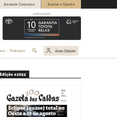
Anuncie Connosco
Assine a Gazeta
- publicidade -
Área Cliente
ers
Podcasts
Edição #5655