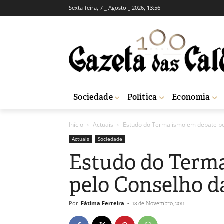
Sexta-feira, 7 _ Agosto _ 2026, 13:56
Sociedade
Política
Economia
Início
Actuais
Estudo do Termalismo em debate pe
Actuais
Sociedade
Estudo do Term
pelo Conselho d
Por
Fátima Ferreira
-
18 de Novembro, 2011