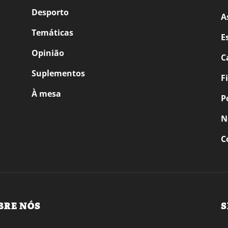
Desporto
A
Temáticas
E
Opinião
C
Suplementos
F
À mesa
P
N
C
BRE NÓS
S