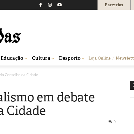
Parcerias
Educação
Cultura
Desporto
Loja Online
Newslett
lo Conselho da Cidade
alismo em debate
a Cidade
0