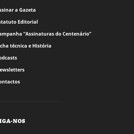
ssinar a Gazeta
statuto Editorial
ampanha “Assinaturas do Centenário”
icha técnica e História
odcasts
ewsletters
ontactos
IGA-NOS