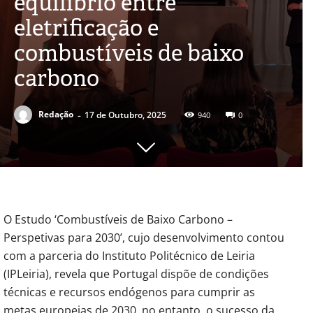
equilíbrio entre
eletrificação e
combustíveis de baixo
carbono
-
Redação
17 de Outubro, 2025
940
0
O Estudo ‘Combustíveis de Baixo Carbono –
Perspetivas para 2030’, cujo desenvolvimento contou
com a parceria do Instituto Politécnico de Leiria
(IPLeiria), revela que Portugal dispõe de condições
técnicas e recursos endógenos para cumprir as
metas europeias de 2030, no entanto, o sucesso da