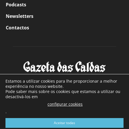
Podcasts
Newsletters
Contactos
Estamos a utilizar cookies para lhe proporcionar a melhor
experiência no nosso website.
Pode saber mais sobre os cookies que estamos a utilizar ou
SOBRE NÓS
desactivá-los em
configurar cookies
Com sede nas Caldas da Rainha e mais de 90 anos de
.
existência, é o jornal regional com maior número de leitores
a sul de distrito de Leiria, com mais de 40.000 leitores por
Aceitar todas
toda a região Oeste. Jornal com distribuição em Portugal