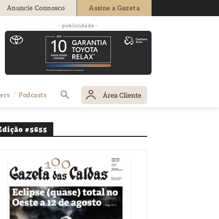
Anuncie Connosco
Assine a Gazeta
ade cigana em
- publicidade -
Área Cliente
ers
Podcasts
Edição #5655