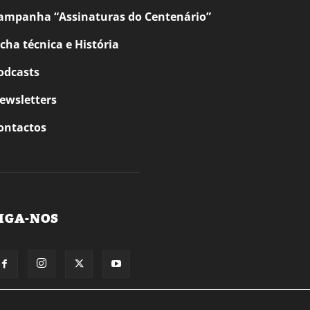
ampanha “Assinaturas do Centenário”
icha técnica e História
odcasts
ewsletters
ontactos
IGA-NOS