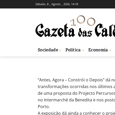
Sábado, 8 _ Agosto _ 2026, 14:18
Exposição most
Alcobaça
-
Redação
10 de Dezembro, 2010
704
Sociedade
Política
Economia
Início
Breves
Exposição mostra inclusão da comunidade cigana em A
“Antes, Agora – Constrói o Depois” dá 
transformações ocorridas nos últimos 
de uma proposta do Projecto Percursos
no Intermarché da Benedita e nos post
Porto.
A exposição dá ainda a conhecer o proj