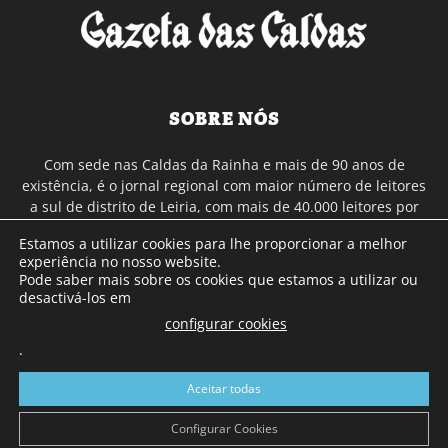
SOBRE NÓS
Com sede nas Caldas da Rainha e mais de 90 anos de
existência, é o jornal regional com maior número de leitores
a sul de distrito de Leiria, com mais de 40.000 leitores por
toda a região Oeste. Jornal com distribuição em Portugal
Estamos a utilizar cookies para lhe proporcionar a melhor
Continental e assinatura online.
experiência no nosso website.
Pode saber mais sobre os cookies que estamos a utilizar ou
desactivá-los em
SIGA-NOS
configurar cookies
.
Aceitar todas
Configurar Cookies
© Gazeta das Caldas - 2026