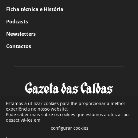
Ficha técnica e História
Podcasts
Newsletters
Contactos
Estamos a utilizar cookies para lhe proporcionar a melhor
experiência no nosso website.
Pode saber mais sobre os cookies que estamos a utilizar ou
SOBRE NÓS
desactivá-los em
configurar cookies
Com sede nas Caldas da Rainha e mais de 90 anos de
.
existência, é o jornal regional com maior número de leitores