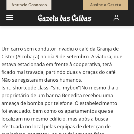
-
Redação
16 de Setembro, 2016
1247
0
Anuncie Connosco
Assine a Gazeta
Início
Sociedade
Ocorrências Policiais
Falsa ameaça de bomba
em bar na Benedita
Um carro sem condutor invadiu o café da Granja de
Cister (Alcobaça) no dia 9 de Setembro. A viatura, que
estava estacionada em frente à cooperativa, terá
ficado mal travada, partindo duas vidraças do café.
Não se registaram danos humanos.
[shc_shortcode class=”shc_mybox”]No mesmo dia o
proprietário de um bar na Benedita recebeu uma
ameaça de bomba por telefone. O estabelecimento
foi evacuado, bem como os apartamentos que se
localizam no mesmo edifício, mas após a busca
efectuada no local pelas equipas de detecção de