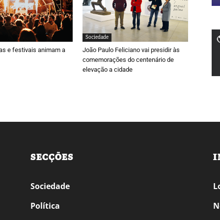
Sociedade
ras e festivais animam a
João Paulo Feliciano vai presidir às
comemorações do centenário de
elevação a cidade
SECÇÕES
I
Sociedade
L
Política
N