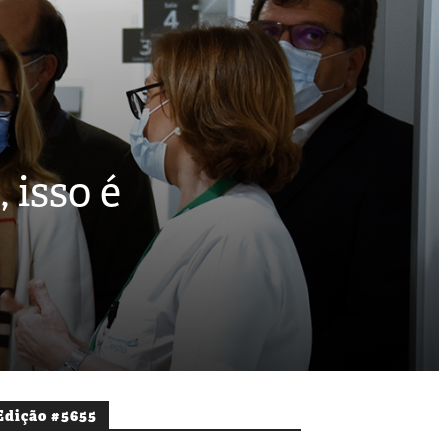
 isso é
Edição #5655