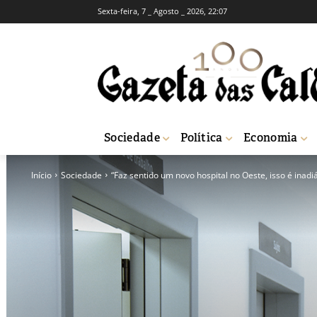
Sexta-feira, 7 _ Agosto _ 2026, 22:07
Sociedade
Política
Economia
Início
Sociedade
“Faz sentido um novo hospital no Oeste, isso é inadi