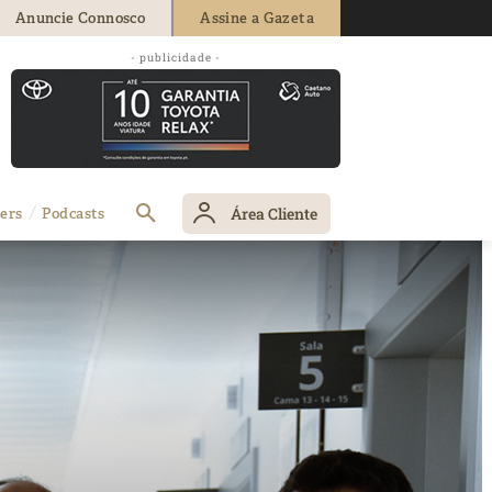
Anuncie Connosco
Assine a Gazeta
- publicidade -
Área Cliente
ers
Podcasts