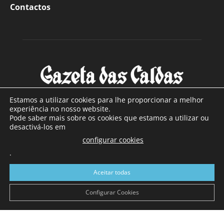
Contactos
Estamos a utilizar cookies para lhe proporcionar a melhor
experiência no nosso website.
Pode saber mais sobre os cookies que estamos a utilizar ou
SOBRE NÓS
desactivá-los em
configurar cookies
Com sede nas Caldas da Rainha e mais de 90 anos de
.
existência, é o jornal regional com maior número de leitores
a sul de distrito de Leiria, com mais de 40.000 leitores por
Aceitar todas
toda a região Oeste. Jornal com distribuição em Portugal
Continental e assinatura online.
Configurar Cookies
SIGA-NOS