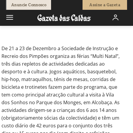
-
Beatriz Raposo
18 de Dezembro, 2015
599
0
Anuncie Connosco
Assine a Gazeta
Início
Breves
Férias de Natal nos Pimpões
De 21 a 23 de Dezembro a Sociedade de Instrução e
Recreio dos Pimpões organiza as férias “Multi Natal”,
três dias repletos de actividades dedicadas ao
desporto e à cultura. Jogos aquáticos, basquetebol,
hip-hop, matraquilhos, ténis de mesas, corridas de
bicicleta e trotinetes fazem parte do programa, que
tem como principal atracção cultural a visita à Vila
dos Sonhos no Parque dos Monges, em Alcobaça. As
actividades dirigem-se a crianças dos 6 aos 14 anos
(obrigatoriamente sócias da colectividade) e têm um
custo diário de 42 euros para o conjunto dos três