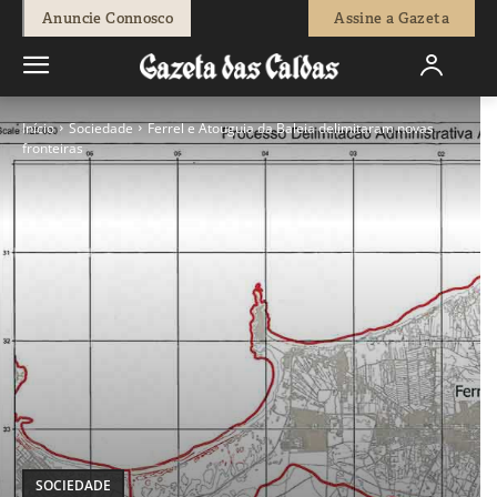
Anuncie Connosco
Assine a Gazeta
Início
Sociedade
Ferrel e Atouguia da Baleia delimitaram novas
fronteiras
SOCIEDADE