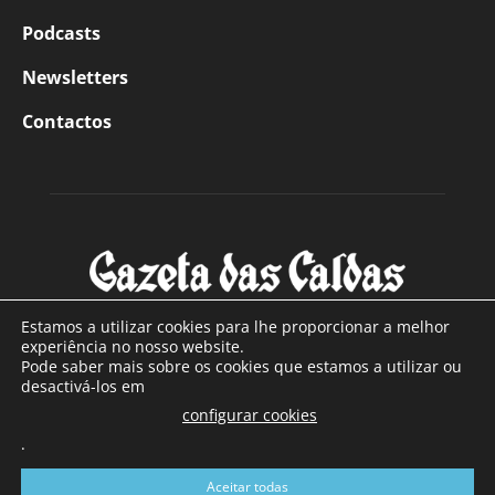
Podcasts
Newsletters
Contactos
Estamos a utilizar cookies para lhe proporcionar a melhor
experiência no nosso website.
Pode saber mais sobre os cookies que estamos a utilizar ou
SOBRE NÓS
desactivá-los em
configurar cookies
Com sede nas Caldas da Rainha e mais de 90 anos de
.
existência, é o jornal regional com maior número de leitores
a sul de distrito de Leiria, com mais de 40.000 leitores por
Aceitar todas
toda a região Oeste. Jornal com distribuição em Portugal