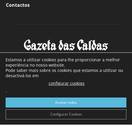
Contactos
Estamos a utilizar cookies para lhe proporcionar a melhor
experiência no nosso website.
Pode saber mais sobre os cookies que estamos a utilizar ou
SOBRE NÓS
desactivá-los em
configurar cookies
Com sede nas Caldas da Rainha e mais de 90 anos de
.
existência, é o jornal regional com maior número de leitores
a sul de distrito de Leiria, com mais de 40.000 leitores por
Aceitar todas
toda a região Oeste. Jornal com distribuição em Portugal
Continental e assinatura online.
Configurar Cookies
SIGA-NOS