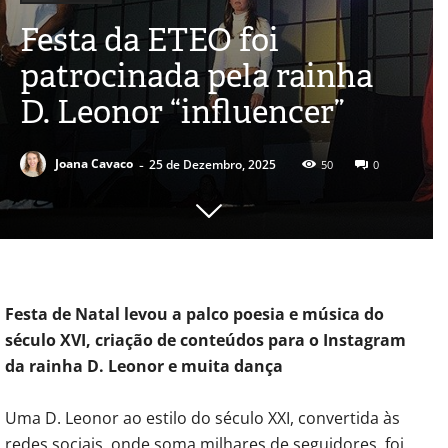
Festa da ETEO foi
patrocinada pela rainha
D. Leonor “influencer”
-
Joana Cavaco
25 de Dezembro, 2025
50
0
Festa de Natal levou a palco poesia e música do
século XVI, criação de conteúdos para o Instagram
da rainha D. Leonor e muita dança
Uma D. Leonor ao estilo do século XXI, convertida às
redes sociais, onde soma milhares de seguidores, foi