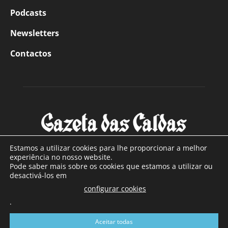
Podcasts
Newsletters
Contactos
Estamos a utilizar cookies para lhe proporcionar a melhor
experiência no nosso website.
Pode saber mais sobre os cookies que estamos a utilizar ou
SOBRE NÓS
desactivá-los em
configurar cookies
Com sede nas Caldas da Rainha e mais de 90 anos de
.
existência, é o jornal regional com maior número de leitores
a sul de distrito de Leiria, com mais de 40.000 leitores por
Aceitar todas
toda a região Oeste. Jornal com distribuição em Portugal