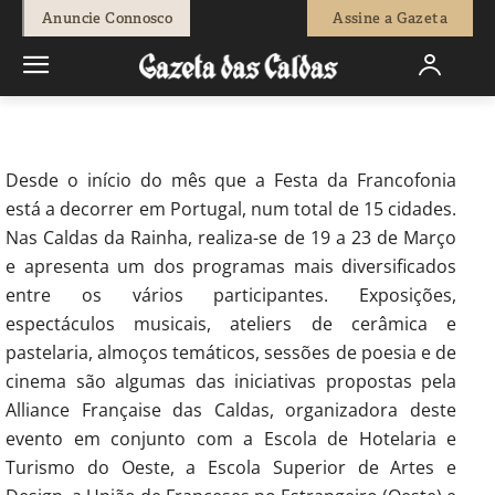
-
Beatriz Raposo
16 de Março, 2018
1048
0
Anuncie Connosco
Assine a Gazeta
Início
Sociedade
Festa da Francofonia passa pelas Caldas na
próxima semana
Desde o início do mês que a Festa da Francofonia
está a decorrer em Portugal, num total de 15 cidades.
Nas Caldas da Rainha, realiza-se de 19 a 23 de Março
e apresenta um dos programas mais diversificados
entre os vários participantes. Exposições,
espectáculos musicais, ateliers de cerâmica e
pastelaria, almoços temáticos, sessões de poesia e de
cinema são algumas das iniciativas propostas pela
Alliance Française das Caldas, organizadora deste
evento em conjunto com a Escola de Hotelaria e
Turismo do Oeste, a Escola Superior de Artes e