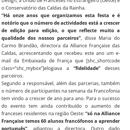
Design, a União de Franceses no Estrangeiro (Oeste) e
o Conservatório das Caldas da Rainha.
“Há onze anos que organizamos esta festa e é
notório que o número de actividades está a crescer
de edição para edição, o que reflecte muito a
qualidade dos nossos parceiros”
, disse Maria do
Carmo Brandão, directora da Alliance Française das
Caldas, acrescentando que recebeu este ano um e-
mail da Embaixada de França que [shc_shortcode
class=”shc_mybox”]elogiava a
“fidelidade”
desses
parceiros.
Segundo a responsável, além das parcerias, também
o número de participantes na semana da Francofonia
tem vindo a crescer de ano para ano. Para o sucesso
do evento tem ainda contribuído o aumento de
franceses residentes na região Oeste:
“só na Alliance
Française temos 60 alunos francófonos a aprender
português”
, adiantou a directora. Outro dado