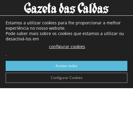
Estamos a utilizar cookies para lhe proporcionar a melhor
experiência no nosso website.
Pode saber mais sobre os cookies que estamos a utilizar ou
SOBRE NÓS
desactivá-los em
configurar cookies
Com sede nas Caldas da Rainha e mais de 90 anos de
.
existência, é o jornal regional com maior número de leitores
a sul de distrito de Leiria, com mais de 40.000 leitores por
Aceitar todas
toda a região Oeste. Jornal com distribuição em Portugal
Continental e assinatura online.
Configurar Cookies
SIGA-NOS
© Gazeta das Caldas - 2026