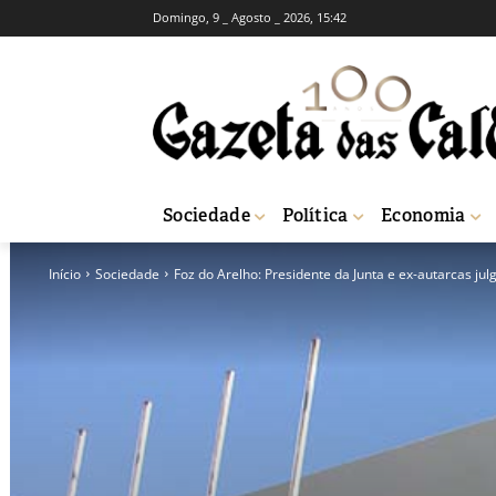
Domingo, 9 _ Agosto _ 2026, 15:42
Sociedade
Política
Economia
Início
Sociedade
Foz do Arelho: Presidente da Junta e ex-autarcas jul