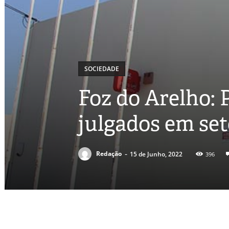
SOCIEDADE
Foz do Arelho: 
julgados em se
-
Redação
15 de Junho, 2022
396