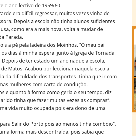
e o ano lectivo de 1959/60.
de era difícil regressar, muitas vezes vinha de
ssora. Depois a escola não tinha alunos suficientes
ousa, como era a mais nova, volta a mudar de
da Parada.
ois a pé pela ladeira dos Moinhos. “O meu pai
 os dias à minha espera, junto à Igreja de Tornada,
 Depois de ter estado um ano naquela escola,
r de Matos. Acabou por leccionar naquela escola
 da dificuldade dos transportes. Tinha que ir com
gumas mulheres com carta de condução.
hos e quanto à forma como geria o seu tempo, diz
rido tinha que fazer muitas vezes as compras”.
uma vida muito ocupada pois era dono de uma
para Salir do Porto pois ao menos tinha comboio”,
 uma forma mais descontraída, pois sabia que