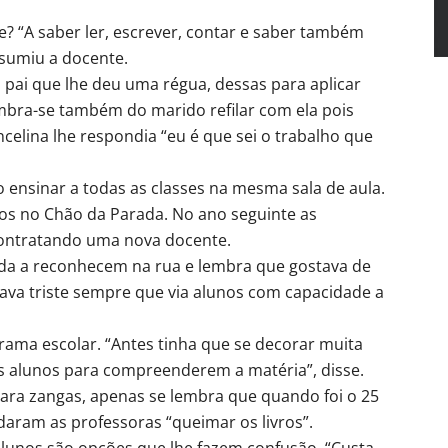
e? “A saber ler, escrever, contar e saber também
esumiu a docente.
 pai que lhe deu uma régua, dessas para aplicar
embra-se também do marido refilar com ela pois
ncelina lhe respondia “eu é que sei o trabalho que
 ensinar a todas as classes na mesma sala de aula.
os no Chão da Parada. No ano seguinte as
 contratando uma nova docente.
nda a reconhecem na rua e lembra que gostava de
cava triste sempre que via alunos com capacidade a
grama escolar. “Antes tinha que se decorar muita
os alunos para compreenderem a matéria”, disse.
ara zangas, apenas se lembra que quando foi o 25
ndaram as professoras “queimar os livros”.
lunos são opções que lhe fazem confusão. “Custa-