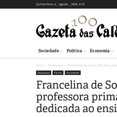
Quinta-feira, 6 _ Agosto _ 2026, 4:10
Sociedade
Política
Economia
Início
Destaque
Francelina de Sousa, 89 anos, pro
Destaque
Painel
Sociedade
Francelina de So
professora prim
dedicada ao ens