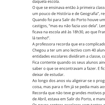
daquela escola.
O que se ensinava então à primeira class
um pouco de História e de Geografia”, r
Quando foi para Salir do Porto houve um
castigos, “mas eu não fazia uso dela”. L
ficava na escola até às 18h30, ao que Fra
lá tenho!”.
A professora recorda que era complicado
Chegou a ter um ano lectivo com 40 alun
entidades escolares dividiram a classe,
Fica contente quando os seus alunos ai
saber o que se encontravam a fazer. E fi
deixar de estudar.
Ao longo dos anos viu aligeirar-se o pro
coisa, mas para o fim já se pedia mais a
Recorda que não teve grandes motivos p
de Abril, estava em Salir do Porto, e ma
Os novos centros escolares com tantos a