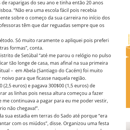
de raparigas do seu ano e tinha então 20 anos
isboa. “Não era uma escola fácil pois recebia
ente sobre o começo da sua carreira no início dos
professoras têm que dar reguadas sempre que os
método. Só muito raramente o apliquei pois preferi
tras formas”, conta.
strito de Setúbal “até me parou o relógio no pulso
icar tão longe de casa, mas afinal na sua primeira
itual – em Abela (Santiago do Cacém) foi muito
 noivo para que ficasse naquela região.
 (2,5 euros) e pagava 300$00 (1,5 euros) de
ar as linhas pois nessa altura começou a fazer
e me continuava a pagar para eu me poder vestir,
rio não chegava!”.
a sua estadia em terras do Sado até porque “era
cantar com os miúdos”, disse. Organizou uma festa