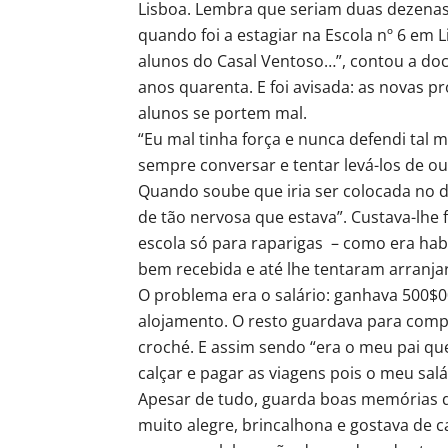
Lisboa. Lembra que seriam duas dezenas 
quando foi a estagiar na Escola nº 6 em L
alunos do Casal Ventoso…”, contou a doc
anos quarenta. E foi avisada: as novas 
alunos se portem mal.
“Eu mal tinha força e nunca defendi tal 
sempre conversar e tentar levá-los de ou
Quando soube que iria ser colocada no di
de tão nervosa que estava”. Custava-lhe f
escola só para raparigas – como era hab
bem recebida e até lhe tentaram arranjar
O problema era o salário: ganhava 500$00
alojamento. O resto guardava para compr
croché. E assim sendo “era o meu pai qu
calçar e pagar as viagens pois o meu salá
Apesar de tudo, guarda boas memórias d
muito alegre, brincalhona e gostava de 