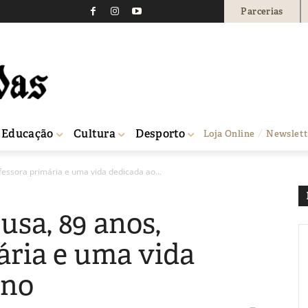
Parcerias
Educação
Cultura
Desporto
Loja Online
Newslett
fessora primária e uma vida dedicada ao...
usa, 89 anos,
ária e uma vida
ino