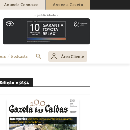
Anuncie Connosco
Assine a Gazeta
- publicidade -
Área Cliente
ers
Podcasts
Edição #5654