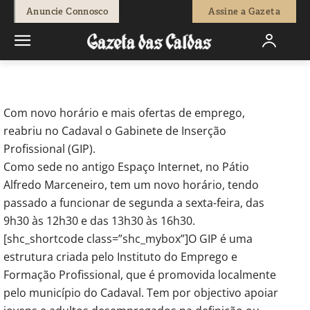
-
Pedro Antunes
1 de Julho, 2011
777
0
Anuncie Connosco
Assine a Gazeta
Início
Sociedade
Gabinete de inserção profissional reabriu no
Cadaval
Com novo horário e mais ofertas de emprego,
reabriu no Cadaval o Gabinete de Inserção
Profissional (GIP).
Como sede no antigo Espaço Internet, no Pátio
Alfredo Marceneiro, tem um novo horário, tendo
passado a funcionar de segunda a sexta-feira, das
9h30 às 12h30 e das 13h30 às 16h30.
[shc_shortcode class=”shc_mybox”]O GIP é uma
estrutura criada pelo Instituto do Emprego e
Formação Profissional, que é promovida localmente
pelo município do Cadaval. Tem por objectivo apoiar