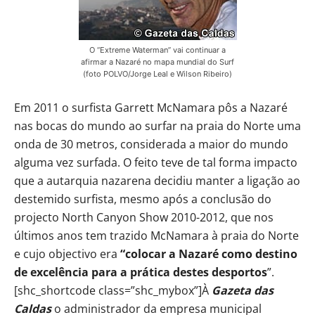
O “Extreme Waterman” vai continuar a
afirmar a Nazaré no mapa mundial do Surf
(foto POLVO/Jorge Leal e Wilson Ribeiro)
Em 2011 o surfista Garrett McNamara pôs a Nazaré
nas bocas do mundo ao surfar na praia do Norte uma
onda de 30 metros, considerada a maior do mundo
alguma vez surfada. O feito teve de tal forma impacto
que a autarquia nazarena decidiu manter a ligação ao
destemido surfista, mesmo após a conclusão do
projecto North Canyon Show 2010-2012, que nos
últimos anos tem trazido McNamara à praia do Norte
e cujo objectivo era
“colocar a Nazaré como destino
de excelência para a prática destes desportos
”.
[shc_shortcode class=”shc_mybox”]À
Gazeta das
Caldas
o administrador da empresa municipal