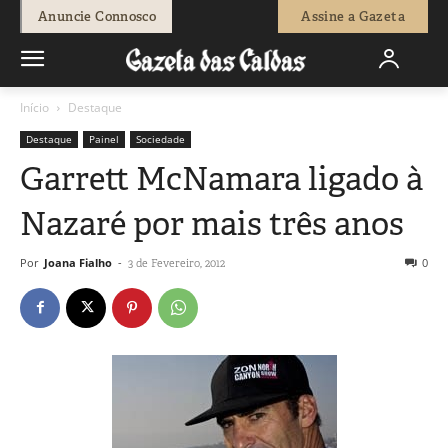
Anuncie Connosco
Assine a Gazeta
Início
Destaque
Destaque
Painel
Sociedade
Garrett McNamara ligado à
Nazaré por mais três anos
Por
Joana Fialho
-
0
3 de Fevereiro, 2012