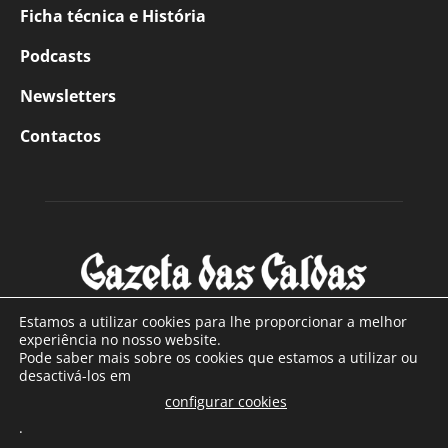
Ficha técnica e História
Podcasts
Newsletters
Contactos
Estamos a utilizar cookies para lhe proporcionar a melhor
experiência no nosso website.
Pode saber mais sobre os cookies que estamos a utilizar ou
SOBRE NÓS
desactivá-los em
configurar cookies
Com sede nas Caldas da Rainha e mais de 90 anos de
.
existência, é o jornal regional com maior número de leitores