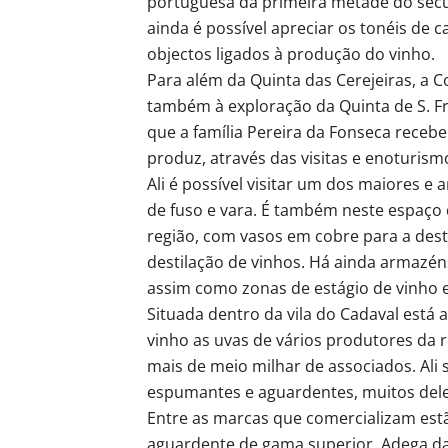
portuguesa da primeira metade do sécul
ainda é possível apreciar os tonéis de 
objectos ligados à produção do vinho.
Para além da Quinta das Cerejeiras, a 
também à exploração da Quinta de S. Fr
que a família Pereira da Fonseca receb
produz, através das visitas e enoturism
Ali é possível visitar um dos maiores e
de fuso e vara. É também neste espaço q
região, com vasos em cobre para a dest
destilação de vinhos. Há ainda armazén
assim como zonas de estágio de vinho e
Situada dentro da vila do Cadaval está
vinho as uvas de vários produtores da 
mais de meio milhar de associados. Ali 
espumantes e aguardentes, muitos del
Entre as marcas que comercializam estã
aguardente de gama superior, Adega da 