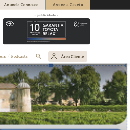
Anuncie Connosco
Assine a Gazeta
- publicidade -
Área Cliente
ers
Podcasts