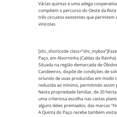
Várias quintas e uma adega cooperativa,
compõem o percurso do Oeste da Rota d
três circuitos existentes que permitem
vinícolas.
[shc_shortcode class=”shc_mybox”]Fazen
Paço, em Alvorninha (Caldas da Rainha)
Situada na região demarcada de Óbidos,
Candeeiros, dispõe de condições de solo
oriundo de uvas produzidas em modo de
reduzida ao mínimo, permitindo assim p
Nesta propriedade familiar, de 20 hect
uma criteriosa escolha nas castas plant
alguns deles premiados, das marcas “H
A Quinta do Paço recebe também visitas