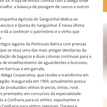
o XX. A loja de vinhos confina com a adega onde
carvalho, a balança de pesagem de cascos e outros
Companhia Agrícola do Sanguinhal dedica-se
ancisco e Quinta do Sanguinhal. É nesta última
e e dá a conhecer o património e o vinho que
o.
 antigos lagares da Península Ibérica com prensas
ue se situa uma das mais antigas destilarias da
ilação de bagaços e duas colunas contínuas para a
s de envelhecimento de aguardentes e licorosos,
m barricas e em garrafa.
 a Adega Cooperativa, que recebe e transforma em
região. Inaugurada em 1969, actualmente possui
são produzidos vinhos brancos, tintos, rosé,
es premiados em concursos da especialidade.
o a Confraria para os vinhos, espumantes e
Confraria para vinhos regionais, Dacepa e