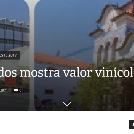
STE 2017
dos mostra valor vinícol
2974
0