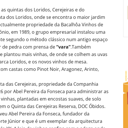
as quintas dos Loridos, Cerejeiras e do
nta dos Loridos, onde se encontra o maior jardim
 actualmente propriedade da Bacalhôa Vinhos de
ónio, em 1989, o grupo empresarial instalou uma
te segundo o método clássico num antigo espaço
ar de pedra com prensa de
“vara”
.Também
e plantou mais vinhas, de onde se colhem as uvas
ca Loridos, e os novos vinhos de mesa.
com castas como Pinot Noir, Aragonez, Arinto,
inta das Cerejeiras, propriedade da Companhia
6 por Abel Pereira da Fonseca para administrar as
 vinhas, plantadas em encostas suaves, de solo
zem o Quinta das Cerejeiras Reserva, DOC Óbidos.
iveu Abel Pereira da Fonseca, fundador da
rte Júnior e que é um exemplar da arquitectura