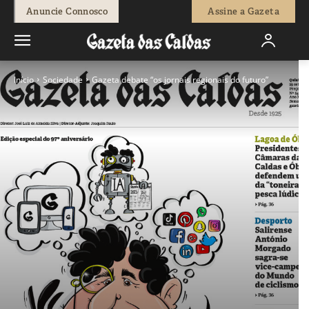
Anuncie Connosco
Assine a Gazeta
Início
Sociedade
Gazeta debate “os jornais regionais do futuro”