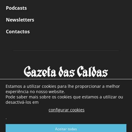
Podcasts
Newsletters
Contactos
Estamos a utilizar cookies para lhe proporcionar a melhor
experiência no nosso website.
Pode saber mais sobre os cookies que estamos a utilizar ou
SOBRE NÓS
desactivá-los em
configurar cookies
Com sede nas Caldas da Rainha e mais de 90 anos de
.
existência, é o jornal regional com maior número de leitores
a sul de distrito de Leiria, com mais de 40.000 leitores por
Aceitar todas
toda a região Oeste. Jornal com distribuição em Portugal