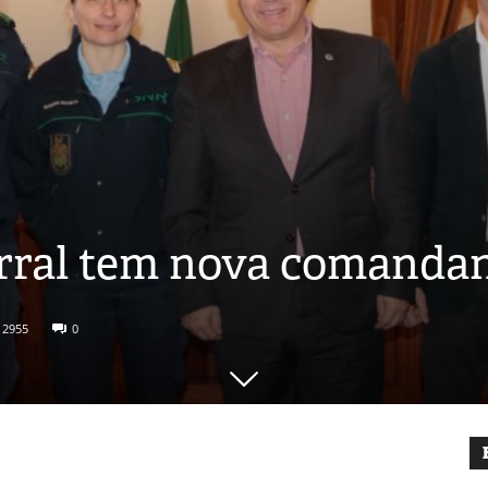
ral tem nova comanda
2955
0