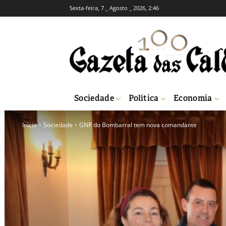
Sexta-feira, 7 _ Agosto _ 2026, 2:46
Sociedade
Política
Economia
Início
Sociedade
GNR do Bombarral tem nova comandante