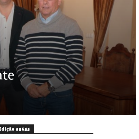
nte
Edição #5655