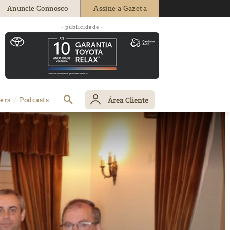
Anuncie Connosco
Assine a Gazeta
- publicidade -
Área Cliente
ers
Podcasts