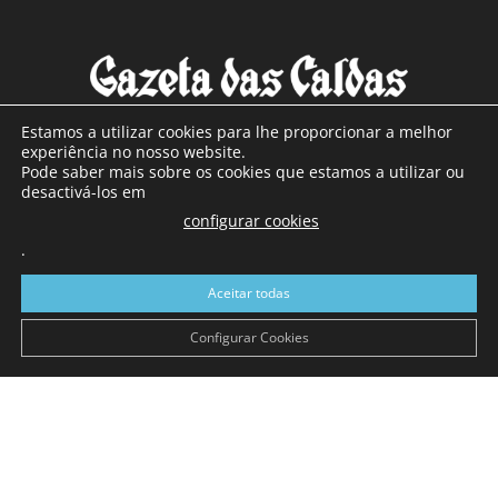
Estamos a utilizar cookies para lhe proporcionar a melhor
experiência no nosso website.
Pode saber mais sobre os cookies que estamos a utilizar ou
SOBRE NÓS
desactivá-los em
configurar cookies
Com sede nas Caldas da Rainha e mais de 90 anos de
.
existência, é o jornal regional com maior número de leitores
a sul de distrito de Leiria, com mais de 40.000 leitores por
Aceitar todas
toda a região Oeste. Jornal com distribuição em Portugal
Continental e assinatura online.
Configurar Cookies
SIGA-NOS