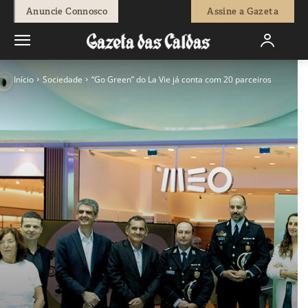
Anuncie Connosco
Assine a Gazeta
Início
Sociedade
“Go Green” do La Vie já conta com 20 parceiros