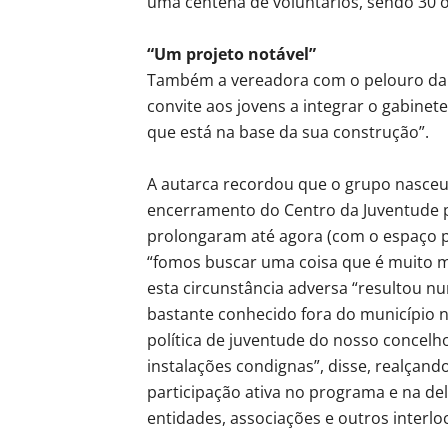
uma centena de voluntários, sendo 30 o
“Um projeto notável”
Também a vereadora com o pelouro da 
convite aos jovens a integrar o gabinete
que está na base da sua construção”.
A autarca recordou que o grupo nasceu 
encerramento do Centro da Juventude p
prolongaram até agora (com o espaço p
“fomos buscar uma coisa que é muito me
esta circunstância adversa “resultou num
bastante conhecido fora do município n
política de juventude do nosso concelho
instalações condignas”, disse, realçand
participação ativa no programa e na de
entidades, associações e outros interlo