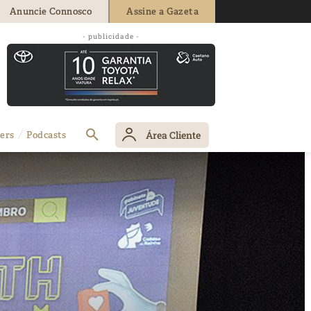
Anuncie Connosco
Assine a Gazeta
- publicidade -
Área Cliente
ers
Podcasts