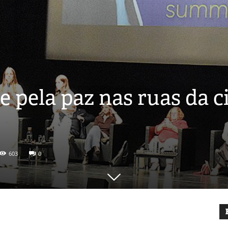
 pela paz nas ruas da c
603
0