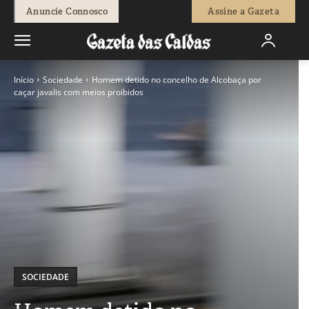
Anuncie Connosco
Assine a Gazeta
Início
Sociedade
Homem detido no concelho de Alcobaça por
caçar javalis com meios proibidos
SOCIEDADE