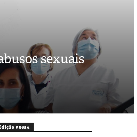
 abusos sexuais
Edição #5654