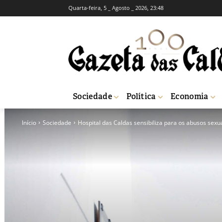
Quarta-feira, 5 _ Agosto _ 2026, 23:48
Sociedade
Política
Economia
Início
Sociedade
Hospital das Caldas sensibiliza para os abusos sexu