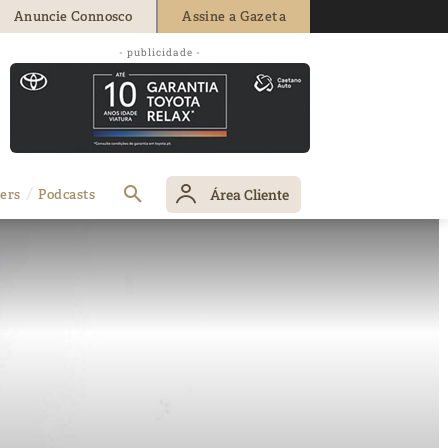
Anuncie Connosco
Assine a Gazeta
- publicidade -
Área Cliente
ers
Podcasts