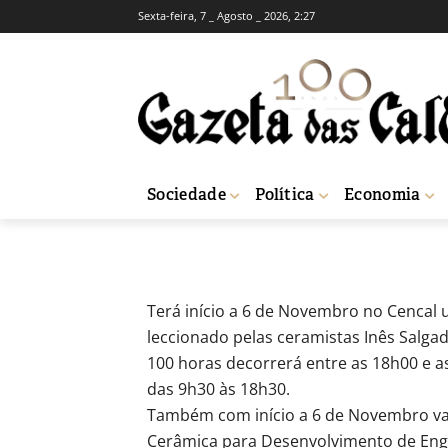
Sexta-feira, 7 _ Agosto _ 2026, 2:27
ACTUAIS
SOCIEDADE
Inscrições aber
-
Redação
27 de Outubro, 2014
1288
Sociedade
Política
Economia
Início
Actuais
Inscrições abertas para cursos de cerâmica no Cencal
Terá início a 6 de Novembro no Cencal 
leccionado pelas ceramistas Inês Salga
100 horas decorrerá entre as 18h00 e as
das 9h30 às 18h30.
Também com início a 6 de Novembro vai 
Cerâmica para Desenvolvimento de Eng