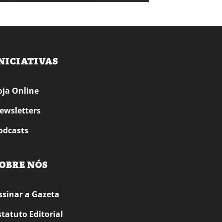
NICIATIVAS
oja Online
ewsletters
odcasts
OBRE NÓS
ssinar a Gazeta
statuto Editorial