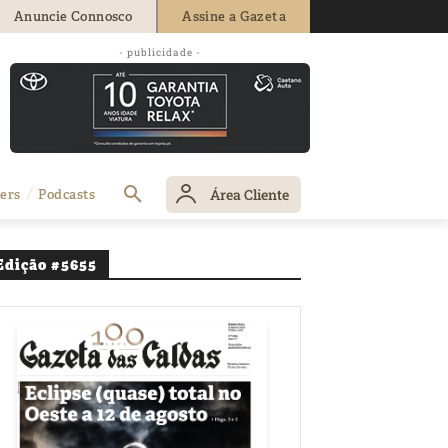
Anuncie Connosco
Assine a Gazeta
- publicidade -
mica no Cencal
Área Cliente
ers
Podcasts
Edição #5655