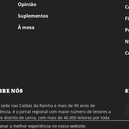
Opinião
C
Suplementos
F
À mesa
P
N
C
BRE NÓS
S
sede nas Caldas da Rainha e mais de 90 anos de
tência, é o jornal regional com maior número de leitores a
de distrito de Leiria, com mais de 40.000 leitores por toda
gião Oeste. Jornal com distribuição em Portugal
ionar a melhor experiência no nosso website.