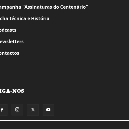
ampanha “Assinaturas do Centenário”
icha técnica e História
odcasts
ewsletters
ontactos
IGA-NOS