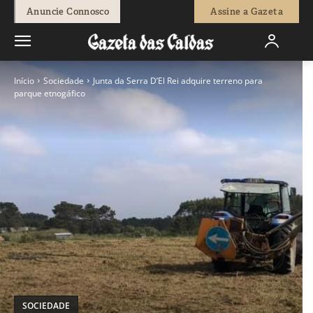
Anuncie Connosco
Assine a Gazeta
Início
Sociedade
Junta da Serra D’El Rei adquire terreno para
parque etnogáfico
SOCIEDADE