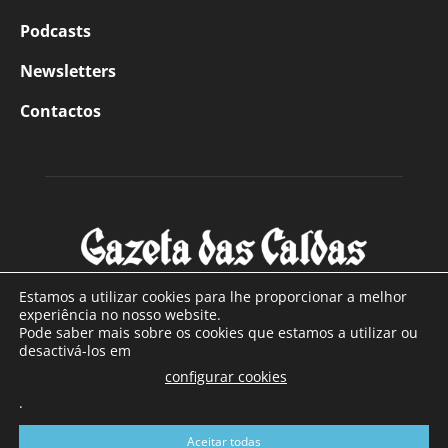
Podcasts
Newsletters
Contactos
Estamos a utilizar cookies para lhe proporcionar a melhor
experiência no nosso website.
Pode saber mais sobre os cookies que estamos a utilizar ou
SOBRE NÓS
desactivá-los em
configurar cookies
Com sede nas Caldas da Rainha e mais de 90 anos de
.
existência, é o jornal regional com maior número de leitores
a sul de distrito de Leiria, com mais de 40.000 leitores por
Aceitar todas
toda a região Oeste. Jornal com distribuição em Portugal