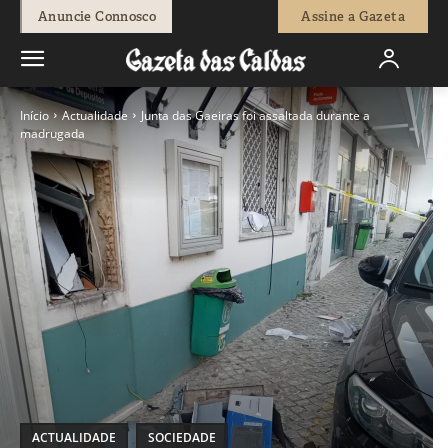
Anuncie Connosco
Assine a Gazeta
Início
Actualidade
Junta das Gaeiras foi assaltada durante a
madrugada
ACTUALIDADE
SOCIEDADE