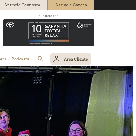
Anuncie Connosco
Assine a Gazeta
- publicidade -
Área Cliente
ers
Podcasts