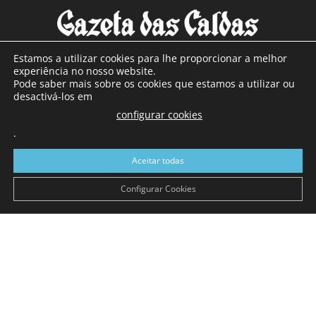
Estamos a utilizar cookies para lhe proporcionar a melhor
experiência no nosso website.
Pode saber mais sobre os cookies que estamos a utilizar ou
SOBRE NÓS
desactivá-los em
configurar cookies
Com sede nas Caldas da Rainha e mais de 90 anos de
.
existência, é o jornal regional com maior número de leitores
a sul de distrito de Leiria, com mais de 40.000 leitores por
Aceitar todas
toda a região Oeste. Jornal com distribuição em Portugal
Continental e assinatura online.
Configurar Cookies
SIGA-NOS
© Gazeta das Caldas - 2026