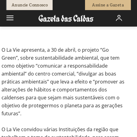
-
Joaquim Paulo
19 de Abril, 2021
601
0
Anuncie Connosco
Assine a Gazeta
Início
Sociedade
La Vie promove projeto "Go Green"
O La Vie apresenta, a 30 de abril, o projeto “Go
Green”, sobre sustentabilidade ambiental, que tem
como objetivo “comunicar a responsabilidade
ambiental” do centro comercial
, “divulgar as boas
práticas ambientais” que leva a efeito e “promover as
alterações de hábitos e comportamentos dos
caldenses para que sejam mais sustentáveis com o
objetivo de protegermos o planeta para as gerações
futuras”.
O La Vie convidou várias Instituições da região que