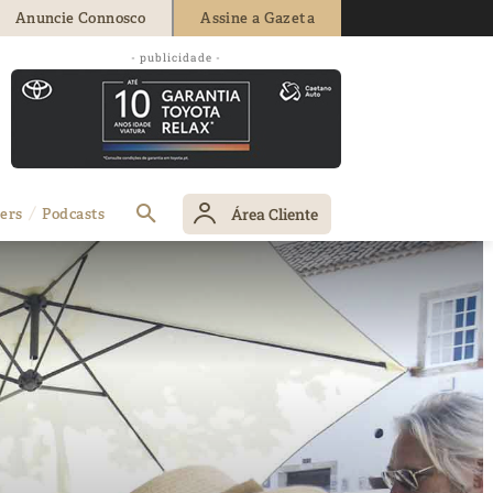
Anuncie Connosco
Assine a Gazeta
- publicidade -
Área Cliente
ers
Podcasts