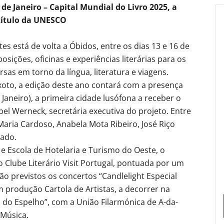
de Janeiro – Capital Mundial do Livro 2025, a
 título da UNESCO
ntes está de volta a Óbidos, entre os dias 13 e 16 de
osições, oficinas e experiências literárias para os
as em torno da língua, literatura e viagens.
ixoto, a edição deste ano contará com a presença
 Janeiro), a primeira cidade lusófona a receber o
el Werneck, secretária executiva do projeto. Entre
Maria Cardoso, Anabela Mota Ribeiro, José Riço
hado.
e Escola de Hotelaria e Turismo do Oeste, o
 Clube Literário Visit Portugal, pontuada por um
tão previstos os concertos “Candlelight Especial
m produção Cartola de Artistas, a decorrer na
o do Espelho”, com a União Filarmónica de A-da-
 Música.