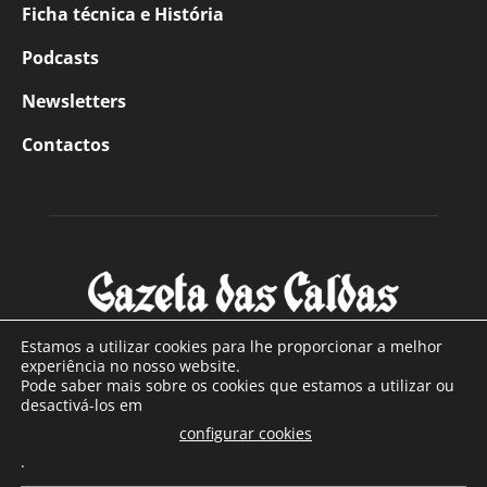
Ficha técnica e História
Podcasts
Newsletters
Contactos
Estamos a utilizar cookies para lhe proporcionar a melhor
experiência no nosso website.
Pode saber mais sobre os cookies que estamos a utilizar ou
SOBRE NÓS
desactivá-los em
configurar cookies
Com sede nas Caldas da Rainha e mais de 90 anos de
.
existência, é o jornal regional com maior número de leitores
a sul de distrito de Leiria, com mais de 40.000 leitores por