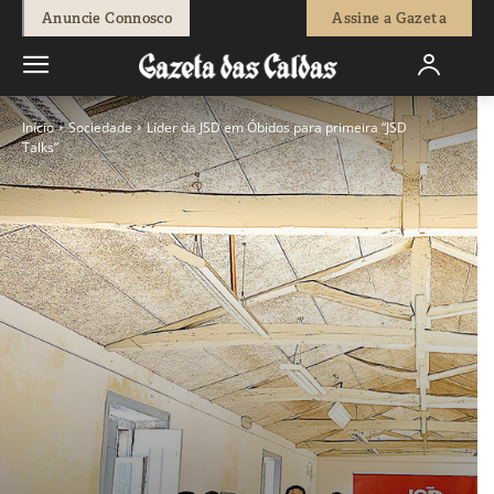
Anuncie Connosco
Assine a Gazeta
Início
Sociedade
Líder da JSD em Óbidos para primeira “JSD
Talks”